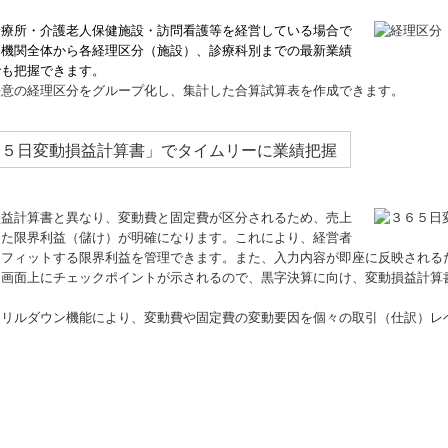
診療所・介護老人保健施設・訪問看護等を経営している場合で
療機関全体から各経理区分（施設）、診療科別までの最新業績
でも把握できます。
任意の経理区分をグループ化し、集計した合算試算表を作成できます。
６５日変動損益計算書」でタイムリーに業績把握
損益計算書と異なり、変動費と固定費が区分されるため、売上
じた限界利益（儲け）が明確になります。これにより、経営者
にフィットする限界利益を管理できます。また、入力内容が即座に反映される
、画面上にチェックポイントが示されるので、黒字決算に向け、変動損益計算
。
ドリルダウン機能により、変動費や固定費の変動要因を個々の取引（仕訳）レ