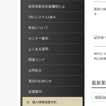
経営革新等支援機関とは
最新の
す。
TKCシステムQ&A
料金について
セミナー案内
よくある質問
MX3ク
利な財
関連リンク
お問合せ
過去のお知らせ
最新業
交通案内
病院
個人情報保護方針