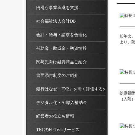
円滑な事業承継を支援
社会福祉法人会計DB
会計・給与・請求を合理化
前年比
より、
補助金・助成金・融資情報
関与先向け融資商品ご紹介
書面添付制度のご紹介
銀行はなぜ「FX2」を高く評価するのか
診療報
（入院
デジタル化・AI導入補助金
経営者お役立ち情報
TKCのFinTechサービス