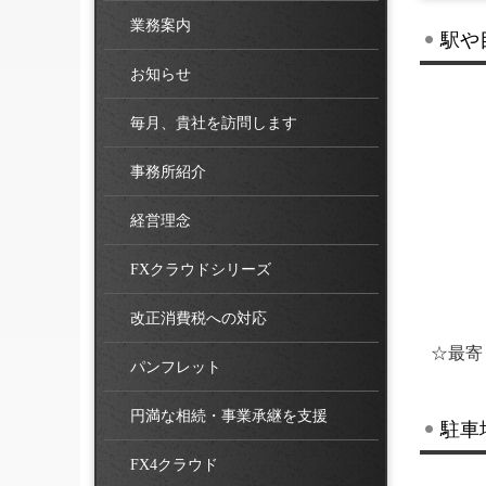
業務案内
駅や
お知らせ
毎月、貴社を訪問します
事務所紹介
経営理念
FXクラウドシリーズ
改正消費税への対応
☆最寄
パンフレット
円満な相続・事業承継を支援
駐車
FX4クラウド