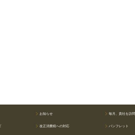
お知らせ
毎月、貴社を訪
ズ
改正消費税への対応
パンフレット