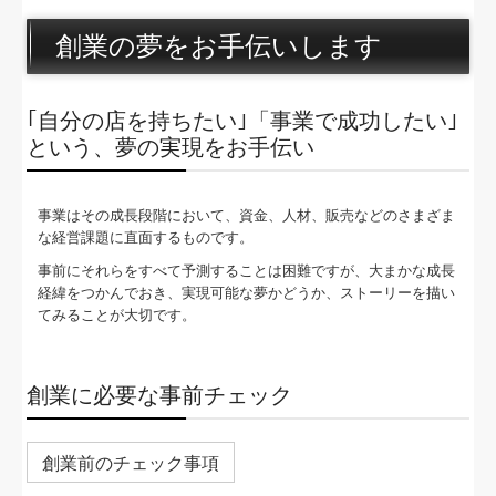
パンフレット
創業の夢をお手伝いします
円満な相続・事業承継を支援
FX4クラウド
｢自分の店を持ちたい｣「事業で成功したい｣
という、夢の実現をお手伝い
円滑な事業承継を支援
社会福祉法人会計DB
事業はその成長段階において、資金、人材、販売などのさまざま
な経営課題に直面するものです。
会計・給与・請求を合理化
事前にそれらをすべて予測することは困難ですが、大まかな成長
経緯をつかんでおき、実現可能な夢かどうか、ストーリーを描い
補助金・助成金・融資情報
てみることが大切です。
関与先向け融資商品ご紹介
創業に必要な事前チェック
書面添付制度のご紹介
銀行はなぜ「FX2」を高く評価するのか
創業前のチェック事項