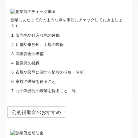
デジタル化・AI導入補助金
経営者お役立ち情報
創業にあたって次のような点を事前にチェックしておきましょ
う！
TKCのFinTechサービス
１ 販売先や仕入れ先の確保
経営革新等支援機関とは
２ 店舗や事務所、工場の確保
３ 開業資金の準備
TKCシステムQ&A
４ 従業員の確保
料金について
５ 市場や業界に関する情報の収集・分析
６ 家族の理解を得ること
セミナー案内
７ 元の勤務先の理解を得ること 等
よくある質問
公的補助金のおすすめ
関連リンク
お問合せ