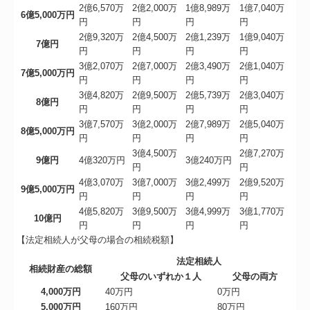
2億6,570万
2億2,000万
1億8,989万
1億7,040万
6億5,000万円
円
円
円
円
2億9,320万
2億4,500万
2億1,239万
1億9,040万
7億円
円
円
円
円
3億2,070万
2億7,000万
2億3,490万
2億1,040万
7億5,000万円
円
円
円
円
3億4,820万
2億9,500万
2億5,739万
2億3,040万
8億円
円
円
円
円
3億7,570万
3億2,000万
2億7,989万
2億5,040万
8億5,000万円
円
円
円
円
3億4,500万
2億7,270万
9億円
4億320万円
3億240万円
円
円
4億3,070万
3億7,000万
3億2,499万
2億9,520万
9億5,000万円
円
円
円
円
4億5,820万
3億9,500万
3億4,999万
3億1,770万
10億円
円
円
円
円
【法定相続人が父母の場合の相続税額】
法定相続人
相続財産の総額
父母のいずれか１人
父母の両方
4,000万円
40万円
0万円
5,000万円
160万円
80万円