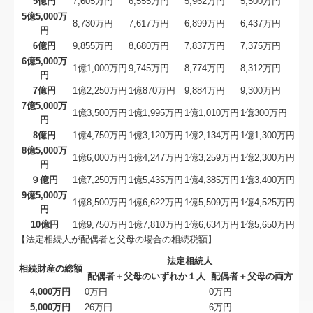
5億円
7,605万円
6,555万円
5,962万円
5,500万円
過去のお知らせ
5億5,000万
8,730万円
7,617万円
6,899万円
6,437万円
円
交通案内
6億円
9,855万円
8,680万円
7,837万円
7,375万円
6億5,000万
1億1,000万円
9,745万円
8,774万円
8,312万円
個人情報保護方針
円
7億円
1億2,250万円
1億870万円
9,884万円
9,300万円
国の共済制度活用コーナー
7億5,000万
1億3,500万円
1億1,995万円
1億1,010万円
1億300万円
円
8億円
1億4,750万円
1億3,120万円
1億2,134万円
1億1,300万円
8億5,000万
1億6,000万円
1億4,247万円
1億3,259万円
1億2,300万円
円
９億円
1億7,250万円
1億5,435万円
1億4,385万円
1億3,400万円
9億5,000万
1億8,500万円
1億6,622万円
1億5,509万円
1億4,525万円
円
10億円
1億9,750万円
1億7,810万円
1億6,634万円
1億5,650万円
【法定相続人が配偶者と父母の場合の相続税額】
法定相続人
相続財産の総額
配偶者＋父母のいずれか１人
配偶者＋父母の両方
4,000万円
0万円
0万円
5,000万円
26万円
6万円