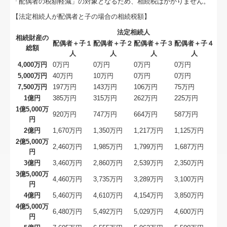
「配偶者の税額軽減」の対象となるため、相続税はかかりません。
デジタル化・AI導入補助金
【法定相続人が配偶者と子の場合の相続税額】
経営者お役立ち情報
法定相続人
相続財産の
配偶者＋子１
配偶者＋子２
配偶者＋子３
配偶者＋子４
総額
TKCのFinTechサービス
人
人
人
人
4,000万円
0万円
0万円
0万円
0万円
経営革新等支援機関とは
5,000万円
40万円
10万円
0万円
0万円
7,500万円
197万円
143万円
106万円
75万円
TKCシステムQ&A
1億円
385万円
315万円
262万円
225万円
1億5,000万
920万円
747万円
664万円
587万円
料金について
円
2億円
1,670万円
1,350万円
1,217万円
1,125万円
セミナー案内
2億5,000万
2,460万円
1,985万円
1,799万円
1,687万円
円
3億円
3,460万円
2,860万円
2,539万円
2,350万円
よくある質問
3億5,000万
4,460万円
3,735万円
3,289万円
3,100万円
円
関連リンク
4億円
5,460万円
4,610万円
4,154万円
3,850万円
4億5,000万
お問合せ
6,480万円
5,492万円
5,029万円
4,600万円
円