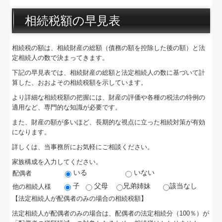
パンフレット
相続税額の早見表
円満な相続・事業承継を支援
FX4クラウド
相続税の額は、相続財産の総額（債務の額を控除した後の額）と法
定相続人の数で決まってきます。
円滑な事業承継を支援
下記の早見表では、相続財産の総額と法定相続人の数に基づいて計
算した、おおよその相続税額を示しています。
社会福祉法人会計DB
より詳細な相続税額の把握には、財産の評価や各種の税法の特例の
適用など、専門的な知識が必要です。
会計・給与・請求を合理化
また、財産の額が多いほど、長期的な視点に立った相続対策が有効
になります。
補助金・助成金・融資情報
詳しくは、当事務所にお気軽にご相談ください。
関与先向け融資商品ご紹介
家族構成を入力してください。
いる
いない
配偶者
書面添付制度のご紹介
子
父母
兄弟姉妹
該当なし
他の相続人様
【法定相続人が配偶者のみの場合の相続税額】
銀行はなぜ「FX2」を高く評価するのか
法定相続人が配偶者のみの場合は、配偶者の法定相続分（100％）が