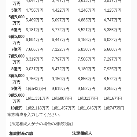
4,044万円
3,747万円
3,613万円
3,517万円
万円
5億円
4,756万円
4,422万円
4,246万円
4,125万円
5億5,000
5,469万円
5,097万円
4,883万円
4,747万円
万円
6億円
6,181万円
5,772万円
5,521万円
5,385万円
6億5,000
6,894万円
6,447万円
6,158万円
6,022万円
万円
7億円
7,606万円
7,122万円
6,830万円
6,660万円
7億5,000
8,319万円
7,797万円
7,506万円
7,297万円
万円
8億円
9,031万円
8,472万円
8,180万円
7,935万円
8億5,000
9,756万円
9,150万円
8,855万円
8,572万円
万円
9億円
1億543万円
9,919万円
9,582万円
9,285万円
9億5,000
1億1,331万円
1億688万円
1億313万円
1億16万円
万円
10億円
1億2,118万円
1億1,457万円
1億1,045万円
1億747万円
家族構成を入力してください。
【法定相続人が子の場合の相続税額】
法定相続人
相続財産の総