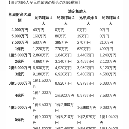
【法定相続人が兄弟姉妹の場合の相続税額】
法定相続人
相続財産の総
兄弟姉妹１
兄弟姉妹２
兄弟姉妹３
兄弟姉妹４
額
人
人
人
人
4,000万円
40万円
0万円
0万円
0万円
5,000万円
160万円
80万円
19万円
0万円
7,500万円
580万円
395万円
270万円
210万円
1億円
1,220万円
770万円
629万円
490万円
1億5,000万円
2,860万円
1,840万円
1,440万円
1,240万円
2億円
4,860万円
3,340万円
2,459万円
2,120万円
2億5,000万円
6,930万円
4,920万円
3,959万円
3,120万円
3億円
9,180万円
6,920万円
5,460万円
4,580万円
1億1,500万
3億5,000万円
8,920万円
6,979万円
6,080万円
円
1億4,000万
4億円
1億920万円
8,979万円
7,580万円
円
1億6,500万
1億2,960万
4億5,000万円
1億980万円
9,080万円
円
円
1億9,000万
1億5,210万
1億2,979万
1億1,040万
5億円
円
円
円
円
2億1,500万
1億7,460万
1億4,979万
1億3,040万